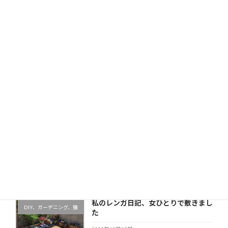
続きを読む
ボンザマーガレットの育て方、手間い
DIY、ガーデニング、猫
らずの優等生！
2017年10月10日
サントリーのキク科の花苗の中でも 人気が
あるのが、「キララ」ですが 「ボンザマー
ガレット」も意外によかったので ご紹介し
たいと思います。 キク科というと 秋に咲く
ものと思いがちですが 真夏と真冬以外は常
に花が咲いていて […]
続きを読む
最近の投稿
私のレンガ日記、女ひとりで敷きまし
DIY、ガーデニング、猫
た