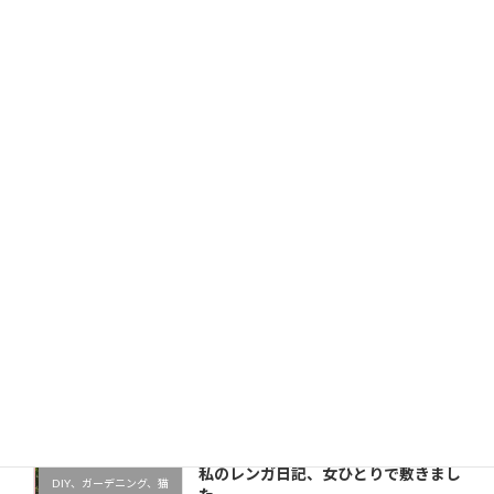
サイト
次回のコメントで使用するためブラウザーに自分の名前、
メールアドレス、サイトを保存する。
新しい投稿をメールで受け取る
最近の投稿
私のレンガ日記、女ひとりで敷きまし
DIY、ガーデニング、猫