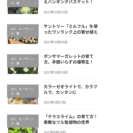
えハンギングバスケット！
グ、猫
2017年12月15日
サントリー「ミルフル」を使
DIY、ガーデニン
ったワンランク上の寄せ植え
グ、猫
2017年10月30日
ボンザマーガレットの育て
DIY、ガーデニン
方、手間いらずの優等生！
グ、猫
2017年10月10日
カラーゼオライトで、カラフ
DIY、ガーデニン
ルで、カンタンに
グ、猫
2017年9月27日
「テラスライム」の育て方！
DIY、ガーデニン
素敵なツル性植物の世界
グ、猫
2017年8月29日