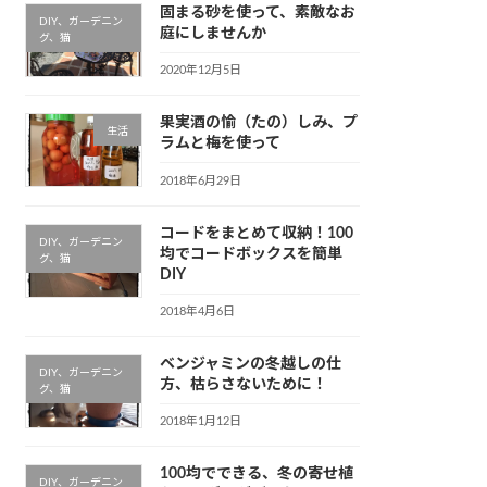
固まる砂を使って、素敵なお
DIY、ガーデニン
庭にしませんか
グ、猫
2020年12月5日
果実酒の愉（たの）しみ、プ
生活
ラムと梅を使って
2018年6月29日
コードをまとめて収納！100
DIY、ガーデニン
均でコードボックスを簡単
グ、猫
DIY
2018年4月6日
ベンジャミンの冬越しの仕
DIY、ガーデニン
方、枯らさないために！
グ、猫
2018年1月12日
100均でできる、冬の寄せ植
DIY、ガーデニン