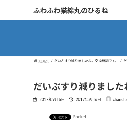
コ
ナ
ふわふわ猫綿丸のひるね
ン
ビ
テ
ゲ
ン
ー
ツ
シ
へ
ョ
ス
ン
キ
に
ッ
移
HOME
だいぶすり減りましたね。交換時期です。
だ
プ
動
だいぶすり減りました
最
2017年9月6日
2017年9月6日
chanch
終
更
新
Pocket
日