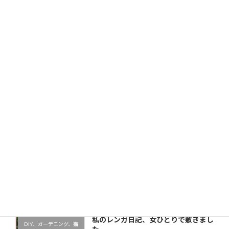
サイト
次回のコメントで使用するためブラウザーに自分の名前、
メールアドレス、サイトを保存する。
新しい投稿をメールで受け取る
最近の投稿
私のレンガ日記、女ひとりで敷きまし
DIY、ガーデニング、猫