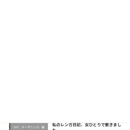
サイト
次回のコメントで使用するためブラウザーに自分の名前、
メールアドレス、サイトを保存する。
新しい投稿をメールで受け取る
最近の投稿
私のレンガ日記、女ひとりで敷きまし
DIY、ガーデニング、猫