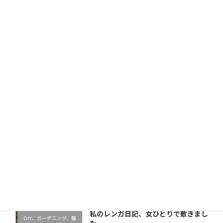
サイト
次回のコメントで使用するためブラウザーに自分の名前、
メールアドレス、サイトを保存する。
新しい投稿をメールで受け取る
最近の投稿
私のレンガ日記、女ひとりで敷きまし
DIY、ガーデニング、猫