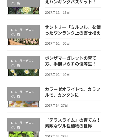
えハンギングバスケット！
グ、猫
2017年12月15日
サントリー「ミルフル」を使
DIY、ガーデニン
ったワンランク上の寄せ植え
グ、猫
2017年10月30日
ボンザマーガレットの育て
DIY、ガーデニン
方、手間いらずの優等生！
グ、猫
2017年10月10日
カラーゼオライトで、カラフ
DIY、ガーデニン
ルで、カンタンに
グ、猫
2017年9月27日
「テラスライム」の育て方！
DIY、ガーデニン
素敵なツル性植物の世界
グ、猫
2017年8月29日