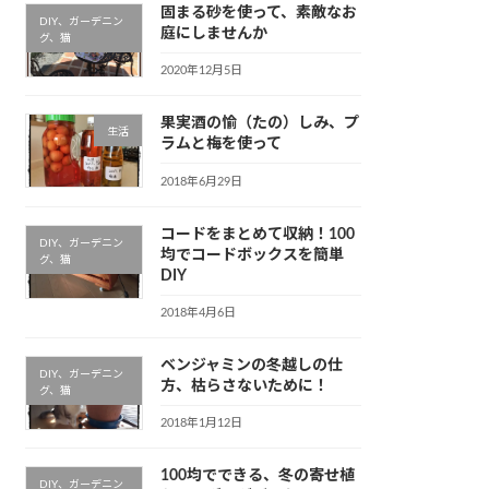
固まる砂を使って、素敵なお
DIY、ガーデニン
庭にしませんか
グ、猫
2020年12月5日
果実酒の愉（たの）しみ、プ
生活
ラムと梅を使って
2018年6月29日
コードをまとめて収納！100
DIY、ガーデニン
均でコードボックスを簡単
グ、猫
DIY
2018年4月6日
ベンジャミンの冬越しの仕
DIY、ガーデニン
方、枯らさないために！
グ、猫
2018年1月12日
100均でできる、冬の寄せ植
DIY、ガーデニン