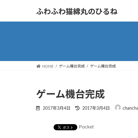
コ
ナ
ふわふわ猫綿丸のひるね
ン
ビ
テ
ゲ
ン
ー
ツ
シ
へ
ョ
ス
ン
キ
に
ッ
移
HOME
ゲーム機台完成
ゲーム機台完成
プ
動
ゲーム機台完成
最
2017年3月4日
2017年3月4日
chanch
終
更
新
Pocket
日