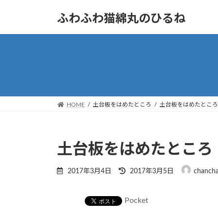
コ
ナ
ふわふわ猫綿丸のひるね
ン
ビ
テ
ゲ
ン
ー
ツ
シ
へ
ョ
ス
ン
キ
に
ッ
移
HOME
土台板をはめたところ
土台板をはめたところ
プ
動
土台板をはめたところ
最
2017年3月4日
2017年3月5日
chanch
終
更
新
Pocket
日