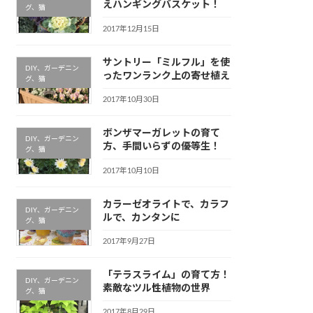
えハンギングバスケット！
グ、猫
2017年12月15日
サントリー「ミルフル」を使
DIY、ガーデニン
ったワンランク上の寄せ植え
グ、猫
2017年10月30日
ボンザマーガレットの育て
DIY、ガーデニン
方、手間いらずの優等生！
グ、猫
2017年10月10日
カラーゼオライトで、カラフ
DIY、ガーデニン
ルで、カンタンに
グ、猫
2017年9月27日
「テラスライム」の育て方！
DIY、ガーデニン
素敵なツル性植物の世界
グ、猫
2017年8月29日