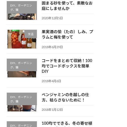
固まる砂を使って、素敵なお
DIY、ガーデニン
庭にしませんか
グ、猫
2020年12月5日
果実酒の愉（たの）しみ、プ
生活
ラムと梅を使って
2018年6月29日
コードをまとめて収納！100
DIY、ガーデニン
均でコードボックスを簡単
グ、猫
DIY
2018年4月6日
ベンジャミンの冬越しの仕
DIY、ガーデニン
方、枯らさないために！
グ、猫
2018年1月12日
100均でできる、冬の寄せ植
DIY、ガーデニン