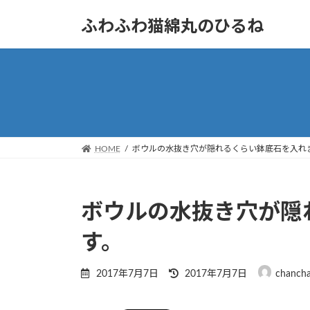
コ
ナ
ふわふわ猫綿丸のひるね
ン
ビ
テ
ゲ
ン
ー
ツ
シ
へ
ョ
ス
ン
キ
に
ッ
移
HOME
ボウルの水抜き穴が隠れるくらい鉢底石を入れ
プ
動
ボウルの水抜き穴が隠
す。
最
2017年7月7日
2017年7月7日
chanch
終
更