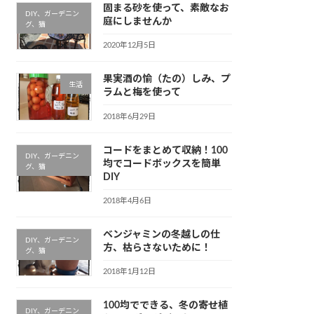
固まる砂を使って、素敵なお
DIY、ガーデニン
庭にしませんか
グ、猫
2020年12月5日
果実酒の愉（たの）しみ、プ
生活
ラムと梅を使って
2018年6月29日
コードをまとめて収納！100
DIY、ガーデニン
均でコードボックスを簡単
グ、猫
DIY
2018年4月6日
ベンジャミンの冬越しの仕
DIY、ガーデニン
方、枯らさないために！
グ、猫
2018年1月12日
100均でできる、冬の寄せ植
DIY、ガーデニン