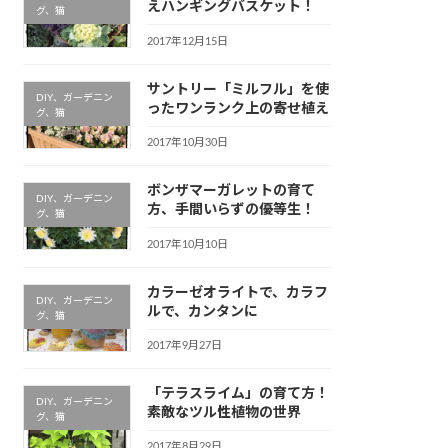
えハンギングバスケット！
グ、猫
2017年12月15日
サントリー「ミルフル」を使
DIY、ガーデニン
ったワンランク上の寄せ植え
グ、猫
2017年10月30日
ボンザマーガレットの育て
DIY、ガーデニン
方、手間いらずの優等生！
グ、猫
2017年10月10日
カラーゼオライトで、カラフ
DIY、ガーデニン
ルで、カンタンに
グ、猫
2017年9月27日
「テラスライム」の育て方！
DIY、ガーデニン
素敵なツル性植物の世界
グ、猫
2017年8月29日