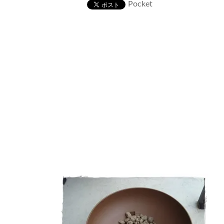
新
Pocket
日
時
: