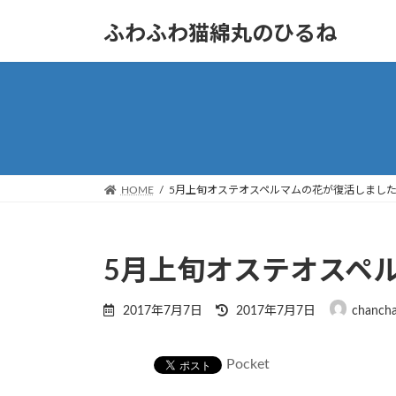
コ
ナ
ふわふわ猫綿丸のひるね
ン
ビ
テ
ゲ
ン
ー
ツ
シ
へ
ョ
ス
ン
キ
に
ッ
移
HOME
5月上旬オステオスペルマムの花が復活しまし
プ
動
5月上旬オステオスペ
最
2017年7月7日
2017年7月7日
chanch
終
更
新
Pocket
日