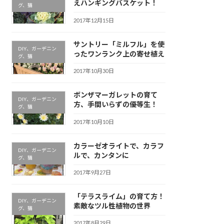
えハンギングバスケット！
グ、猫
2017年12月15日
サントリー「ミルフル」を使
DIY、ガーデニン
ったワンランク上の寄せ植え
グ、猫
2017年10月30日
ボンザマーガレットの育て
DIY、ガーデニン
方、手間いらずの優等生！
グ、猫
2017年10月10日
カラーゼオライトで、カラフ
DIY、ガーデニン
ルで、カンタンに
グ、猫
2017年9月27日
「テラスライム」の育て方！
DIY、ガーデニン
素敵なツル性植物の世界
グ、猫
2017年8月29日