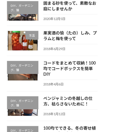
固まる砂を使って、素敵なお
DIY、ガーデニン
庭にしませんか
グ、猫
2020年12月5日
果実酒の愉（たの）しみ、プ
生活
ラムと梅を使って
2018年6月29日
コードをまとめて収納！100
DIY、ガーデニン
均でコードボックスを簡単
グ、猫
DIY
2018年4月6日
ベンジャミンの冬越しの仕
DIY、ガーデニン
方、枯らさないために！
グ、猫
2018年1月12日
100均でできる、冬の寄せ植
DIY、ガーデニン