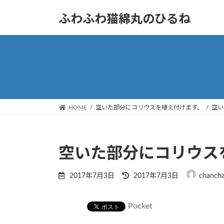
コ
ナ
ふわふわ猫綿丸のひるね
ン
ビ
テ
ゲ
ン
ー
ツ
シ
へ
ョ
ス
ン
キ
に
ッ
移
HOME
空いた部分にコリウスを植え付けます。
空い
プ
動
空いた部分にコリウス
最
2017年7月3日
2017年7月3日
chanch
終
更
新
Pocket
日