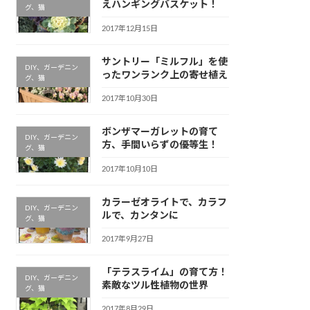
えハンギングバスケット！
グ、猫
2017年12月15日
サントリー「ミルフル」を使
DIY、ガーデニン
ったワンランク上の寄せ植え
グ、猫
2017年10月30日
ボンザマーガレットの育て
DIY、ガーデニン
方、手間いらずの優等生！
グ、猫
2017年10月10日
カラーゼオライトで、カラフ
DIY、ガーデニン
ルで、カンタンに
グ、猫
2017年9月27日
「テラスライム」の育て方！
DIY、ガーデニン
素敵なツル性植物の世界
グ、猫
2017年8月29日