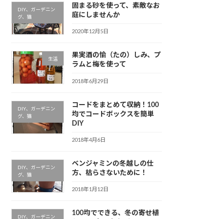
固まる砂を使って、素敵なお
DIY、ガーデニン
庭にしませんか
グ、猫
2020年12月5日
果実酒の愉（たの）しみ、プ
生活
ラムと梅を使って
2018年6月29日
コードをまとめて収納！100
DIY、ガーデニン
均でコードボックスを簡単
グ、猫
DIY
2018年4月6日
ベンジャミンの冬越しの仕
DIY、ガーデニン
方、枯らさないために！
グ、猫
2018年1月12日
100均でできる、冬の寄せ植
DIY、ガーデニン