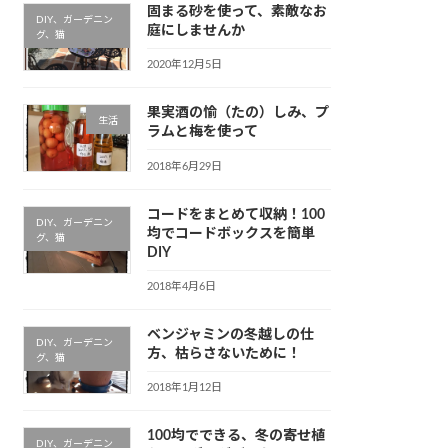
固まる砂を使って、素敵なお
DIY、ガーデニン
庭にしませんか
グ、猫
2020年12月5日
果実酒の愉（たの）しみ、プ
生活
ラムと梅を使って
2018年6月29日
コードをまとめて収納！100
DIY、ガーデニン
均でコードボックスを簡単
グ、猫
DIY
2018年4月6日
ベンジャミンの冬越しの仕
DIY、ガーデニン
方、枯らさないために！
グ、猫
2018年1月12日
100均でできる、冬の寄せ植
DIY、ガーデニン