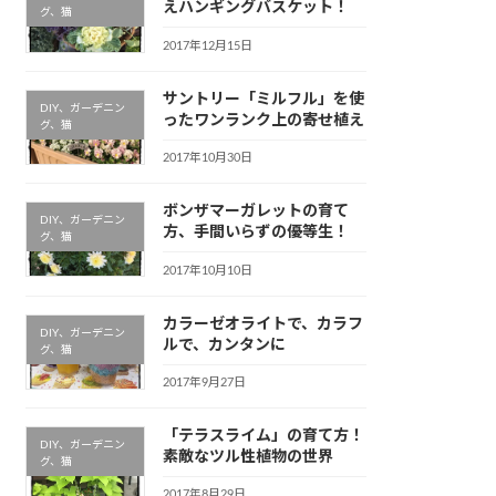
えハンギングバスケット！
グ、猫
2017年12月15日
サントリー「ミルフル」を使
DIY、ガーデニン
ったワンランク上の寄せ植え
グ、猫
2017年10月30日
ボンザマーガレットの育て
DIY、ガーデニン
方、手間いらずの優等生！
グ、猫
2017年10月10日
カラーゼオライトで、カラフ
DIY、ガーデニン
ルで、カンタンに
グ、猫
2017年9月27日
「テラスライム」の育て方！
DIY、ガーデニン
素敵なツル性植物の世界
グ、猫
2017年8月29日