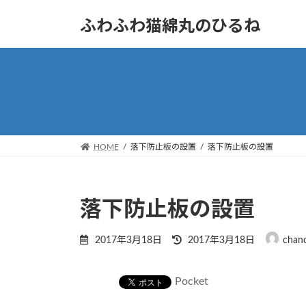
コ
ナ
ふわふわ猫綿丸のひるね
ン
ビ
テ
ゲ
ン
ー
ツ
シ
へ
ョ
ス
ン
キ
に
ッ
移
HOME
落下防止板の設置
落下防止板の設置
プ
動
落下防止板の設置
最
2017年3月18日
2017年3月18日
chan
終
更
新
Pocket
日