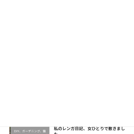
サイト
次回のコメントで使用するためブラウザーに自分の名前、
メールアドレス、サイトを保存する。
新しい投稿をメールで受け取る
最近の投稿
私のレンガ日記、女ひとりで敷きまし
DIY、ガーデニング、猫