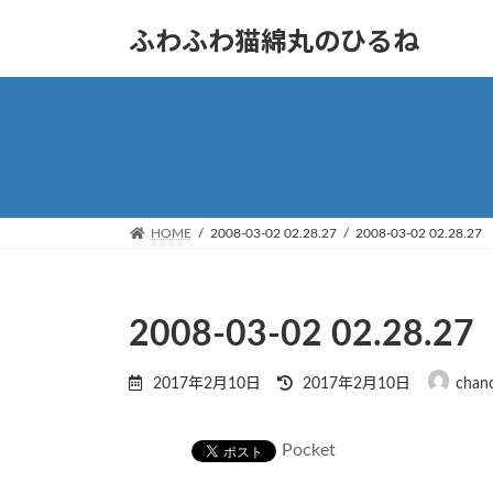
コ
ナ
ふわふわ猫綿丸のひるね
ン
ビ
テ
ゲ
ン
ー
ツ
シ
へ
ョ
ス
ン
キ
に
ッ
移
HOME
2008-03-02 02.28.27
2008-03-02 02.28.27
プ
動
2008-03-02 02.28.27
最
2017年2月10日
2017年2月10日
chan
終
更
新
Pocket
日