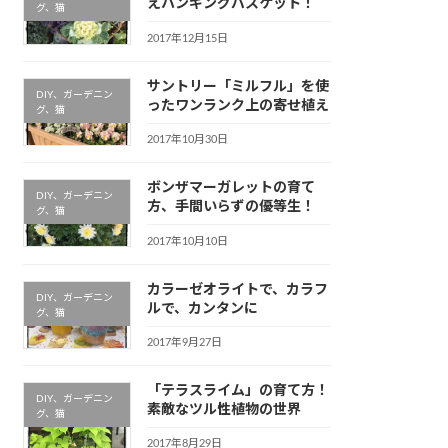
えハンギングバスケット！
グ、猫
2017年12月15日
サントリー「ミルフル」を使
DIY、ガーデニン
ったワンランク上の寄せ植え
グ、猫
2017年10月30日
ボンザマーガレットの育て
DIY、ガーデニン
方、手間いらずの優等生！
グ、猫
2017年10月10日
カラーゼオライトで、カラフ
DIY、ガーデニン
ルで、カンタンに
グ、猫
2017年9月27日
「テラスライム」の育て方！
DIY、ガーデニン
素敵なツル性植物の世界
グ、猫
2017年8月29日