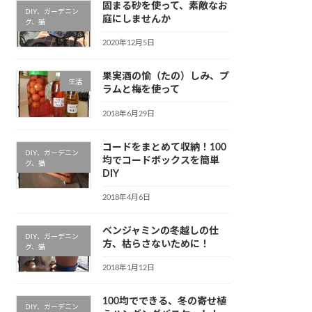
固まる砂を使って、素敵なお
DIY、ガーデニン
庭にしませんか
グ、猫
2020年12月5日
果実酒の愉（たの）しみ、プ
生活
ラムと梅を使って
2018年6月29日
コードをまとめて収納！100
DIY、ガーデニン
均でコードボックスを簡単
グ、猫
DIY
2018年4月6日
ベンジャミンの冬越しの仕
DIY、ガーデニン
方、枯らさないために！
グ、猫
2018年1月12日
100均でできる、冬の寄せ植
DIY、ガーデニン