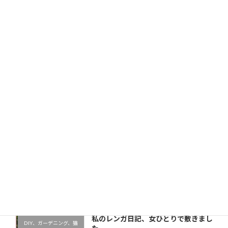
サイト
次回のコメントで使用するためブラウザーに自分の名前、
メールアドレス、サイトを保存する。
新しい投稿をメールで受け取る
最近の投稿
私のレンガ日記、女ひとりで敷きまし
DIY、ガーデニング、猫