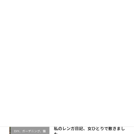
サイト
次回のコメントで使用するためブラウザーに自分の名前、
メールアドレス、サイトを保存する。
新しい投稿をメールで受け取る
最近の投稿
私のレンガ日記、女ひとりで敷きまし
DIY、ガーデニング、猫